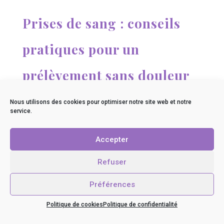
Prises de sang : conseils
pratiques pour un
prélèvement sans douleur
Connaître les bonnes conditions pour qu’une prise de sang (même à jeun)
Nous utilisons des cookies pour optimiser notre site web et notre
se passe bien et sans douleur est important dans le parcours de soins du
patient. Voici mes astuces et conseils de patiente.
service.
Accepter
Quelles sont les marques
Refuser
des bas de contention ?
Préférences
Il existe de nombreux fabricants et marques de bas de contention. Voici les
principaux, ceux que je connais tout du moins.
Politique de cookies
Politique de confidentialité