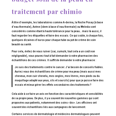
traitement par chimio
À titre d’exemple, les laboratoires comme A-derma, la Roche Posay (à base
d’eau thermale), Avène (idem à base d’eau thermale) ou Weleda sont
considérés comme étant à haute tolérance pour la peau… mais là aussi, il
faut regarder les étiquettes et faire des essais. Ce qui coûte, à chaque fois,
quelques dizaines d’euros pour chaque tube ou pot de crème de soin
beauté ou santé.
Pour cela, évitez de vous ruiner (car, cumulé, tout cela a un coût non
négligeable), vous pouvez tout à fait demander à votre pharmacien des
échantillons de ces crèmes. Il suffit de demander à votre pharmacie :
Je suis des traitements contre le cancer. J’ai besoin de conseils fiables.
Auriez vous des échantillons de crème pour ma peau (mais aussi mes
cheveux, mon cuir chevelu, mes ongles, mes lèvres, mes pieds ou du
maquillage adapté aux yeux, cils et sourcils) pour que je puisse faire des
essais et mieux gérer les effets secondaires des traitements ?
Cela aide à se faire un avis en fonction des caractéristiques et sensibilités
de sa propre peau. De plus, il y a souvent de nouvelles gammes qui sont
proposées aux patients, notamment des soins « bio ». Les officines ont
souvent des échantillons liés aux campagnes de lancement.
Certains services de dermatologie et médecins dermatologues peuvent