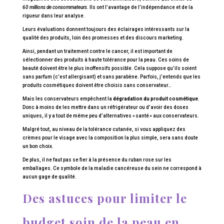
60 millions de consommateurs
. Ils ont l’avantage de l’indépendance et de la
rigueur dans leur analyse.
Leurs évaluations donnent toujours des éclairages intéressants sur la
qualité des produits, loin des promesses et des discours marketing.
Ainsi, pendant un traitement contre le cancer, il est important de
sélectionner des produits à haute tolérance pour la peau. Ces soins de
beauté doivent être le plus inoffensifs possible. Cela suppose qu’ils soient
sans parfum (c’est allergisant) et sans parabène. Parfois, j’entends que les
produits cosmétiques doivent être choisis sans conservateur…
Mais les conservateurs empêchent la
dégradation du produit cosmétique
.
Donc à moins de les mettre dans un réfrigérateur ou d’avoir des doses
uniques, il y a tout de même peu d’alternatives « santé » aux conservateurs.
Malgré tout, au niveau de la tolérance cutanée, si vous appliquez des
crèmes pour le visage avec la composition la plus simple, sera sans doute
un bon choix.
De plus, il ne faut pas se fier à la présence du ruban rose sur les
emballages. Ce symbole de la maladie cancéreuse du sein ne correspond à
aucun gage de qualité.
Des astuces pour limiter le
budget soin de la peau en