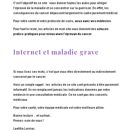
C’est l’objectif de ce site : vous donner toutes les aides pour alléger
l’épreuve de la maladie et se concentrer sur la guérison. En effet, les
conséquences du cancer dépassent largement le cadre purement médical.
Pour votre santé et votre protocole de soins,
vous avez vos médecins.
Pour tout le reste, les articles de mon site vous donnent des
astuces
pratico-pratiques pour mieux vivre l’épreuve du cancer
.
Internet et maladie grave
Si vous lisez ces mots, c’est que vous êtes directement ou indirectement
concerné par le cancer.
Voici un simple rappel : les articles de ce site sont présents à titre purement
informatif. Ils ne remplacent jamais les indications données par votre
médecin ni une consultation médicale. Ce ne sont pas des conseils
médicaux.
Pour votre santé, votre équipe médicale est votre meilleure alliée.
Bonne lecture … et surtout…
Prenez-soin de vous !
Laetitia Lorniac