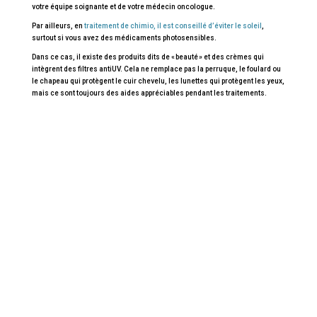
votre équipe soignante et de votre médecin oncologue.
Par ailleurs, en
traitement de chimio, il est conseillé d’éviter le soleil
,
surtout si vous avez des médicaments photosensibles.
Dans ce cas, il existe des produits dits de « beauté » et des crèmes qui
intègrent des filtres antiUV. Cela ne remplace pas la perruque, le foulard ou
le chapeau qui protègent le cuir chevelu, les lunettes qui protègent les yeux,
mais ce sont toujours des aides appréciables pendant les traitements.