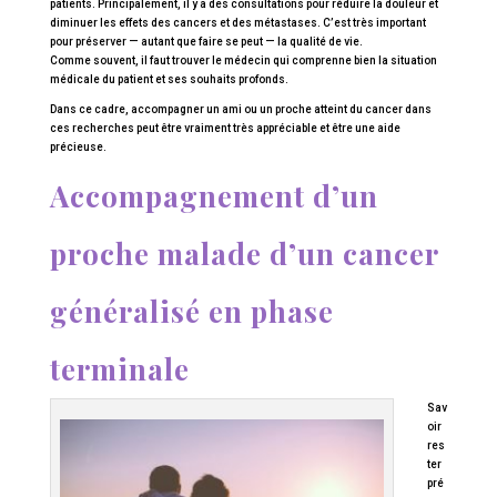
patients. Principalement, il y a des consultations pour réduire la douleur et
diminuer les effets des cancers et des métastases. C’est très important
pour préserver — autant que faire se peut — la qualité de vie.
Comme souvent, il faut trouver le médecin qui comprenne bien la situation
médicale du patient et ses souhaits profonds.
Dans ce cadre, accompagner un ami ou un proche atteint du cancer dans
ces recherches peut être vraiment très appréciable et être une aide
précieuse.
Accompagnement d’un
proche malade d’un cancer
généralisé en phase
terminale
Sav
oir
res
ter
pré