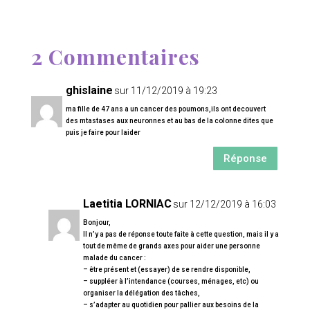
2 Commentaires
ghislaine
sur 11/12/2019 à 19:23
ma fille de 47 ans a un cancer des poumons,ils ont decouvert
des mtastases aux neuronnes et au bas de la colonne dites que
puis je faire pour laider
Réponse
Laetitia LORNIAC
sur 12/12/2019 à 16:03
Bonjour,
Il n’y a pas de réponse toute faite à cette question, mais il y a
tout de même de grands axes pour aider une personne
malade du cancer :
– être présent et (essayer) de se rendre disponible,
– suppléer à l’intendance (courses, ménages, etc) ou
organiser la délégation des tâches,
– s’adapter au quotidien pour pallier aux besoins de la