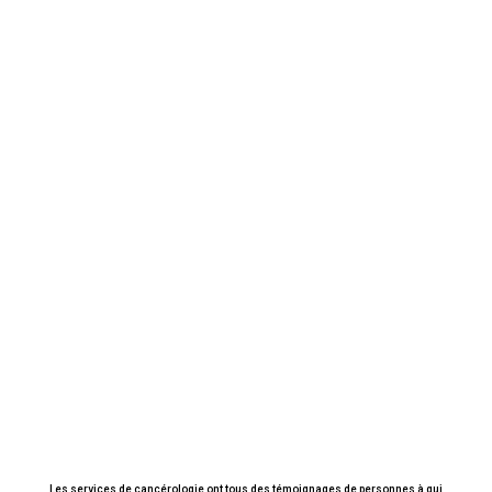
Les services de cancérologie ont tous des témoignages de personnes à qui