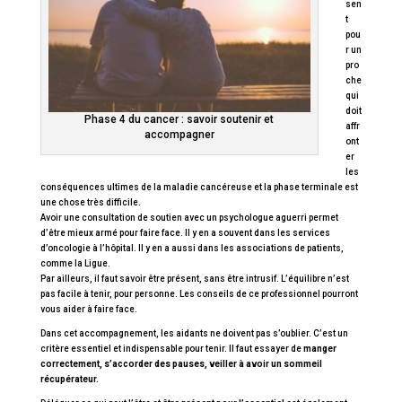
sen
t
pou
r un
pro
che
qui
doit
Phase 4 du cancer : savoir soutenir et
affr
accompagner
ont
er
les
conséquences ultimes de la maladie cancéreuse et la phase terminale est
une chose très difficile.
Avoir une consultation de soutien avec un psychologue aguerri permet
d’être mieux armé pour faire face. Il y en a souvent dans les services
d’oncologie à l’hôpital. Il y en a aussi dans les associations de patients,
comme la Ligue.
Par ailleurs, il faut savoir être présent, sans être intrusif. L’équilibre n’est
pas facile à tenir, pour personne. Les conseils de ce professionnel pourront
vous aider à faire face.
Dans cet accompagnement, les aidants ne doivent pas s’oublier. C’est un
critère essentiel et indispensable pour tenir. Il faut essayer de
manger
correctement, s’accorder des pauses, veiller à avoir un sommeil
récupérateur.