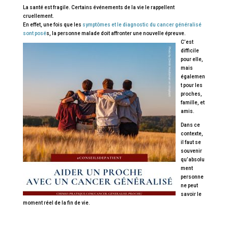
La santé est fragile. Certains événements de la vie le rappellent
cruellement.
En effet, une fois que les
symptômes et le diagnostic du cancer généralisé
sont posé
s, la personne malade doit affronter une nouvelle épreuve.
C’est
difficile
pour elle,
mais
égalemen
t pour les
proches,
famille, et
amis.
Dans ce
contexte,
il faut se
souvenir
qu’absolu
ment
personne
ne peut
savoir le
moment réel de la fin de vie.