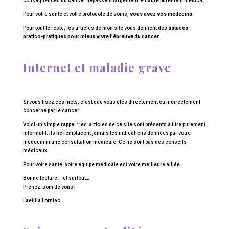
conséquences du cancer dépassent largement le cadre purement médical.
Pour votre santé et votre protocole de soins,
vous avez vos médecins.
Pour tout le reste, les articles de mon site vous donnent des
astuces
pratico-pratiques pour mieux vivre l’épreuve du cancer
.
Internet et maladie grave
Si vous lisez ces mots, c’est que vous êtes directement ou indirectement
concerné par le cancer.
Voici un simple rappel : les articles de ce site sont présents à titre purement
informatif. Ils ne remplacent jamais les indications données par votre
médecin ni une consultation médicale. Ce ne sont pas des conseils
médicaux.
Pour votre santé, votre équipe médicale est votre meilleure alliée.
Bonne lecture … et surtout…
Prenez-soin de vous !
Laetitia Lorniac