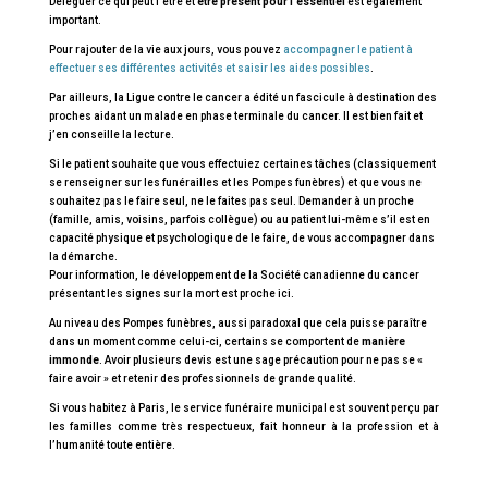
Déléguer ce qui peut l’être et
être présent pour l’essentiel
est également
important.
Pour rajouter de la vie aux jours, vous pouvez
accompagner le patient à
effectuer ses différentes activités et saisir les aides possibles
.
Par ailleurs, la Ligue contre le cancer a édité un fascicule à destination des
proches aidant un malade en phase terminale du cancer. Il est bien fait et
j’en conseille la lecture.
Si le patient souhaite que vous effectuiez certaines tâches (classiquement
se renseigner sur les funérailles et les Pompes funèbres) et que vous ne
souhaitez pas le faire seul, ne le faites pas seul. Demander à un proche
(famille, amis, voisins, parfois collègue) ou au patient lui-même s’il est en
capacité physique et psychologique de le faire, de vous accompagner dans
la démarche.
Pour information, le développement de la Société canadienne du cancer
présentant les signes sur la mort est proche ici.
Au niveau des Pompes funèbres, aussi paradoxal que cela puisse paraître
dans un moment comme celui-ci, certains se comportent de
manière
immonde
. Avoir plusieurs devis est une sage précaution pour ne pas se «
faire avoir » et retenir des professionnels de grande qualité.
Si vous habitez à Paris, le service funéraire municipal est souvent perçu par
les familles comme très respectueux, fait honneur à la profession et à
l’humanité toute entière.