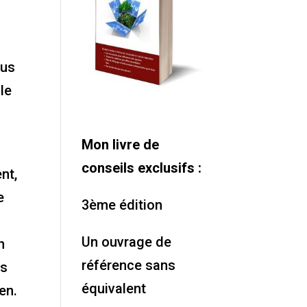
ous
le
Mon livre de
conseils exclusifs :
nt,
e
3ème édition
Un ouvrage de
n
référence sans
as
équivalent
en.