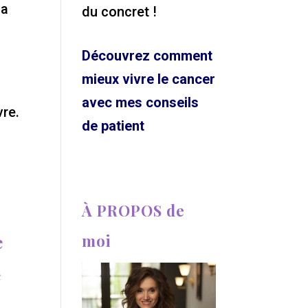
la
du concret !
Découvrez comment
mieux vivre le cancer
avec mes conseils
vre.
de patient
À PROPOS de
moi
e
e