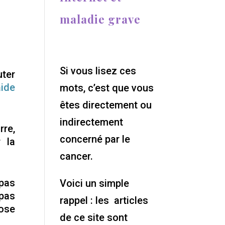
maladie grave
Si vous lisez ces
uter
aide
mots, c’est que vous
êtes directement ou
indirectement
rre,
concerné par le
 la
cancer.
pas
Voici un simple
 pas
rappel : les articles
nose
de ce site sont