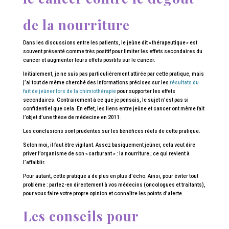
de la nourriture
Dans les discussions entre les patients, le jeûne dit « thérapeutique » est
souvent présenté comme très positif pour limiter les effets secondaires du
cancer et augmenter leurs effets positifs sur le cancer.
Initialement, je ne suis pas particulièrement attirée par cette pratique, mais
j’ai tout de même cherché des informations précises sur les
résultats du
fait de jeûner lors de la chimiothérapie
pour supporter les effets
secondaires. Contrairement à ce que je pensais, le sujet n’est pas si
confidentiel que cela. En effet, les liens entre jeûne et cancer ont même fait
l’objet d’une thèse de médecine en 2011.
Les conclusions sont prudentes sur les bénéfices réels de cette pratique.
Selon moi, il faut être vigilant. Assez basiquement jeûner, cela veut dire
priver l’organisme de son « carburant » : la nourriture ; ce qui revient à
l’affaiblir.
Pour autant, cette pratique a de plus en plus d’écho. Ainsi, pour éviter tout
problème : parlez-en directement à vos médecins (oncologues et traitants),
pour vous faire votre propre opinion et connaître les points d’alerte.
Les conseils pour