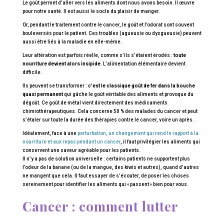
Le goût permet d’aller vers les aliments dont nous avons besoin. Il œuvre
pour notre santé. Il est aussi le socle du plaisir de manger.
Or, pendant le traitement contre le cancer, le goût et l’odorat sont souvent
bouleversés pour le patient. Ces troubles (agueusie ou dysgueusie) peuvent
aussi être liés à la maladie en elle-même.
Leur altération est parfois réelle, comme s’ils s’étaient érodés :
toute
nourriture devient alors insipide
. L’alimentation élémentaire devient
difficile.
Ils peuvent se transformer :
c’est le classique goût de fer dans la bouche
quasi permanent
qui gâche le goût véritable des aliments et provoque du
dégoût. Ce goût de métal vient directement des médicaments
chimiothérapeutiques. Cela concerne 50 % des malades du cancer et peut
s’étaler sur toute la durée des thérapies contre le cancer, voire un après.
Idéalement, face à une
perturbation, un changement qui rend le rapport à la
nourriture et aux repas pendant un cancer
, il faut privilégier les aliments qui
conservent une saveur agréable pour les patients.
Il n’y a pas de solution universelle : certains patients ne supportent plus
l’odeur de la banane (ou de la mangue, des kiwis et autres), quand d’autres
ne mangent que cela. Il faut essayer de s’écouter, de poser les choses
sereinement pour identifier les aliments qui « passent » bien pour vous.
Cancer : comment lutter