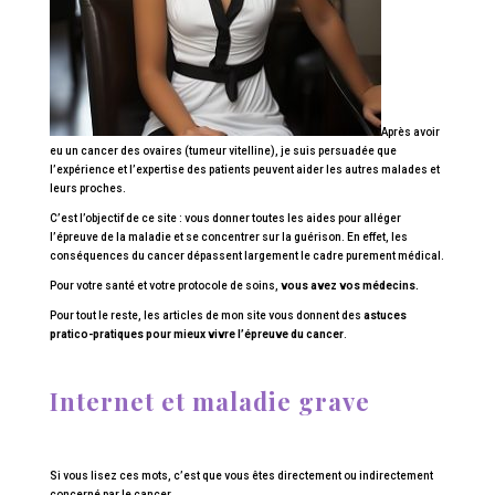
Après avoir
eu un cancer des ovaires (tumeur vitelline), je suis persuadée que
l’expérience et l’expertise des patients peuvent aider les autres malades et
leurs proches.
C’est l’objectif de ce site : vous donner toutes les aides pour alléger
l’épreuve de la maladie et se concentrer sur la guérison. En effet, les
conséquences du cancer dépassent largement le cadre purement médical.
Pour votre santé et votre protocole de soins,
vous avez vos médecins.
Pour tout le reste, les articles de mon site vous donnent des
astuces
pratico-pratiques pour mieux vivre l’épreuve du cancer
.
Internet et maladie grave
Si vous lisez ces mots, c’est que vous êtes directement ou indirectement
concerné par le cancer.