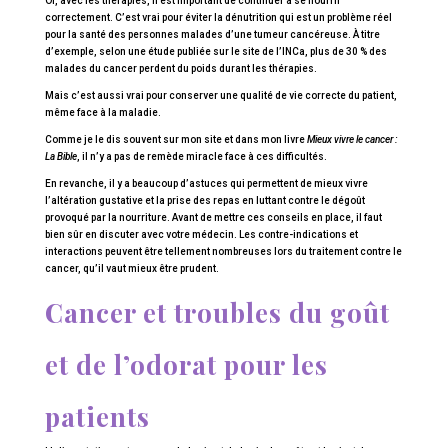
Or, avec les thérapies, il est important de continuer à se nourrir
correctement. C’est vrai pour éviter la dénutrition qui est un problème réel
pour la santé des personnes malades d’une tumeur cancéreuse. À titre
d’exemple, selon une étude publiée sur le site de l’INCa, plus de 30 % des
malades du cancer perdent du poids durant les thérapies.
Mais c’est aussi vrai pour conserver une qualité de vie correcte du patient,
même face à la maladie.
Comme je le dis souvent sur mon site et dans mon livre
Mieux vivre le cancer :
La Bible
, il n’y a pas de remède miracle face à ces difficultés.
En revanche, il y a beaucoup d’astuces qui permettent de mieux vivre
l’altération gustative et la prise des repas en luttant contre le dégoût
provoqué par la nourriture. Avant de mettre ces conseils en place, il faut
bien sûr en discuter avec votre médecin. Les contre-indications et
interactions peuvent être tellement nombreuses lors du traitement contre le
cancer, qu’il vaut mieux être prudent.
Cancer et troubles du goût
et de l’odorat pour les
patients