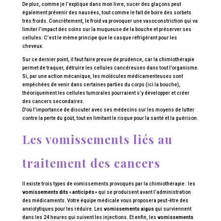
De plus, comme je l’explique dans mon livre, sucer des glaçons peut
également prévenir des nausées, tout comme le fait de boire des sorbets
très froids. Concrètement, le froid va provoquer une vasoconstriction qui va
limiter l’impact des soins sur la muqueuse de la bouche et préserver ses
cellules. C’est le même principe que le casque réfrigérant pour les
cheveux.
Sur ce dernier point, il faut faire preuve de prudence, car la chimiothérapie
permet de traquer, détruire les cellules cancéreuses dans tout l’organisme.
Si, par une action mécanique, les molécules médicamenteuses sont
empêchées de venir dans certaines parties du corps (ici la bouche),
théoriquement les cellules tumorales pourraient s’y développer et créer
des cancers secondaires.
D’où l’importance de discuter avec ses médecins sur les moyens de lutter
contre la perte du goût, tout en limitant le risque pour la santé et la guérison.
Les vomissements liés au
traitement des cancers
Il existe trois types de vomissements provoqués par la chimiothérapie : les
vomissements dits « anticipés »
qui se produisent avant l’administration
des médicaments. Votre équipe médicale vous proposera peut-être des
anxiolytiques pour les réduire. Les
vomissements aigus
qui surviennent
dans les 24 heures qui suivent les injections. Et enfin, les
vomissements