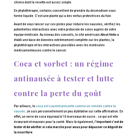
chimio dont la recette est assez simple.
En phytothérapie, certains conseillent de prendre du desmodium sous
forme liquide. C’est une plante qui a des vertus protectrices du foie.
Avant de vous lancer sur ces pistes pour réduire les nausées, vérifiez les
potentielles interactions avec votre protocole de soins auprès de votre
équipe médicale. Au niveau des conseils, le site américain
About Herbs
a
établi une base de données extrêmement complète sur les plantes, la
phytothérapie et les interactions possibles avec les molécules
médicamenteuses contre le cancer.
Coca et sorbet : un régime
antinausée à tester et lutte
contre la perte du goût
Par ailleurs, le
coca est souvent présenté comme un remède contre la
nausée
. Je suis personnellement un peu dubitative sur cette affirmation. En
effet, un verre de coca équivaut à 10 morceaux de sucre… ce qui est vite
écœurant et mauvais pour la santé. Mais là également, l
’important c’est de
tester et de vérifier si cela marche pour vous pour dépasser ce dégoût de
la nourriture
.