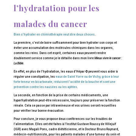
l’hydratation pour les
malades du cancer
Bien s’hydrater en chimiothérapie veut dire deux choses
.
La première, c’est de boire suffisamment pour bien hydrater son corps et
éviter une accumulation des molécules chimiques dans les organes,
comme les reins. Dans cet esprit, certaines eaux peuvent rendre
doublement service comme je le détaille dans mon livre
Mieux vivre le cancer :
La Bible
.
En effet, en plus de l’hydratation, les eaux d’Hépar © peuvent vous aider à
réguler une constipation, les
eaux de Saint Yorre ou de Vichy, grâce à leur
forte teneur en bicarbonate, réduisent l’acidité de la bouche et sont une
prévention contre les nausées ou les aphtes
.
La seconde, en fonction de la prise de certains médicaments, une
hyperhydratation peut-être nécessaire, toujours pour préserver la fonction
rénale. Cela se passe par intraveineuse et vos urines seront recueillies
pour vérifier leur bonne évacuation.
Pour conclure, je vous propose deux conférences sur les troubles de
l’alimentation. Elles ont été faites à l’Institut Gustave Roussy de Villejuif
(IGR) avec Magali Pons, cadre diététicienne, et le Docteur Bruno Raynard,
médecin-nutritionniste, pour les patients malades d’une tumeur du sein et