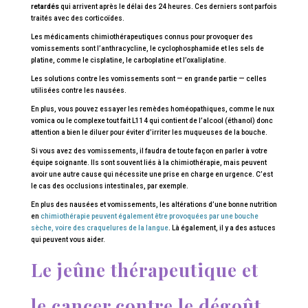
retardés
qui arrivent après le délai des 24 heures. Ces derniers sont parfois
traités avec des corticoïdes.
Les médicaments chimiothérapeutiques connus pour provoquer des
vomissements sont l’anthracycline, le cyclophosphamide et les sels de
platine, comme le cisplatine, le carboplatine et l’oxaliplatine.
Les solutions contre les vomissements sont — en grande partie — celles
utilisées contre les nausées.
En plus, vous pouvez essayer les remèdes homéopathiques, comme le nux
vomica ou le complexe tout fait L114 qui contient de l’alcool (éthanol) donc
attention a bien le diluer pour éviter d’irriter les muqueuses de la bouche.
Si vous avez des vomissements, il faudra de toute façon en parler à votre
équipe soignante. Ils sont souvent liés à la chimiothérapie, mais peuvent
avoir une autre cause qui nécessite une prise en charge en urgence. C’est
le cas des occlusions intestinales, par exemple.
En plus des nausées et vomissements, les altérations d’une bonne nutrition
en
chimiothérapie peuvent également être provoquées par une bouche
sèche, voire des craquelures de la langue
. Là également, il y a des astuces
qui peuvent vous aider.
Le jeûne thérapeutique et
le cancer contre le dégoût