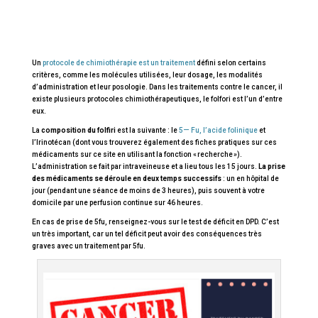
Un
protocole de chimiothérapie est un traitement
défini selon certains
critères, comme les molécules utilisées, leur dosage, les modalités
d’administration et leur posologie. Dans les traitements contre le cancer, il
existe plusieurs protocoles chimiothérapeutiques, le folfori est l’un d’entre
eux.
La
composition du folfiri
est la suivante : le
5— Fu, l’acide folinique
et
l’Irinotécan (dont vous trouverez également des fiches pratiques sur ces
médicaments sur ce site en utilisant la fonction « recherche »).
L’administration se fait par intraveineuse et a lieu tous les 15 jours.
La prise
des médicaments se déroule en deux temps successifs
: un en hôpital de
jour (pendant une séance de moins de 3 heures), puis souvent à votre
domicile par une perfusion continue sur 46 heures.
En cas de prise de 5fu, renseignez-vous sur le test de déficit en DPD. C’est
un très important, car un tel déficit peut avoir des conséquences très
graves avec un traitement par 5fu.