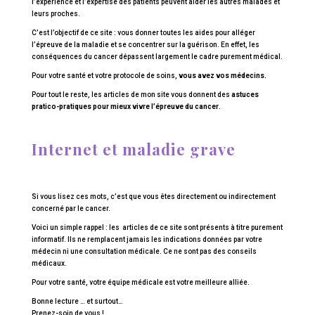
l’expérience et l’expertise des patients peuvent aider les autres malades et
leurs proches.
C’est l’objectif de ce site : vous donner toutes les aides pour alléger
l’épreuve de la maladie et se concentrer sur la guérison. En effet, les
conséquences du cancer dépassent largement le cadre purement médical.
Pour votre santé et votre protocole de soins,
vous avez vos médecins.
Pour tout le reste, les articles de mon site vous donnent des
astuces
pratico-pratiques pour mieux vivre l’épreuve du cancer
.
Internet et maladie grave
Si vous lisez ces mots, c’est que vous êtes directement ou indirectement
concerné par le cancer.
Voici un simple rappel : les articles de ce site sont présents à titre purement
informatif. Ils ne remplacent jamais les indications données par votre
médecin ni une consultation médicale. Ce ne sont pas des conseils
médicaux.
Pour votre santé, votre équipe médicale est votre meilleure alliée.
Bonne lecture … et surtout…
Prenez-soin de vous !