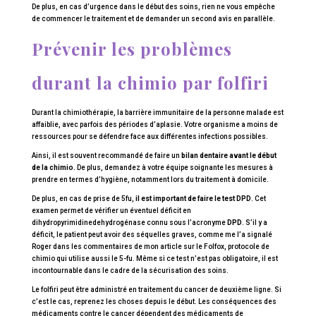
De plus, en cas d’urgence dans le début des soins, rien ne vous empêche
de commencer le traitement et de demander un second avis en parallèle.
Prévenir les problèmes
durant la chimio par folfiri
Durant la chimiothérapie, la barrière immunitaire de la personne malade est
affaiblie, avec parfois des périodes d’aplasie. Votre organisme a moins de
ressources pour se défendre face aux différentes infections possibles.
Ainsi, il est souvent recommandé de faire un
bilan dentaire avant le début
de la chimio.
De plus, demandez à votre équipe soignante les mesures à
prendre en termes d’hygiène, notamment lors du traitement à domicile.
De plus, en cas de prise de 5fu,
il est important de faire le test DPD
. Cet
examen permet de vérifier un éventuel déficit en
dihydropyrimidinedehydrogénase connu sous l’acronyme
DPD
. S’il y a
déficit, le patient peut avoir des séquelles graves, comme me l’a signalé
Roger dans les commentaires de mon article sur le Folfox, protocole de
chimio qui utilise aussi le 5-fu. Même si ce test n’est pas obligatoire, il est
incontournable dans le cadre de la sécurisation des soins.
Le folfiri peut être administré en traitement du cancer de deuxième ligne. Si
c’est le cas, reprenez les choses depuis le début. Les conséquences des
médicaments contre le cancer dépendent des médicaments de