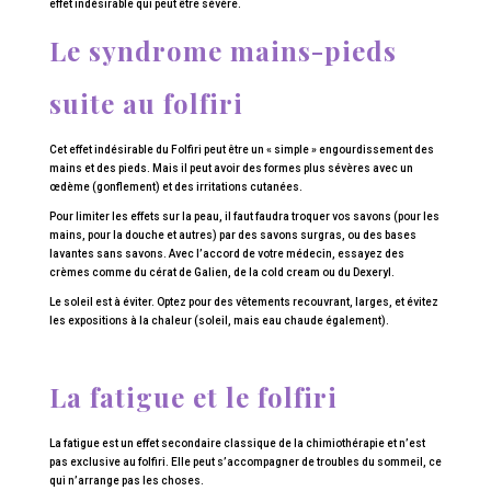
effet indésirable qui peut être sévère.
Le syndrome mains-pieds
suite au folfiri
Cet effet indésirable du Folfiri peut être un « simple » engourdissement des
mains et des pieds. Mais il peut avoir des formes plus sévères avec un
œdème (gonflement) et des irritations cutanées.
Pour limiter les effets sur la peau, il faut faudra troquer vos savons (pour les
mains, pour la douche et autres) par des savons surgras, ou des bases
lavantes sans savons. Avec l’accord de votre médecin, essayez des
crèmes comme du cérat de Galien, de la cold cream ou du Dexeryl.
Le soleil est à éviter. Optez pour des vêtements recouvrant, larges, et évitez
les expositions à la chaleur (soleil, mais eau chaude également).
La fatigue et le folfiri
La fatigue est un effet secondaire classique de la chimiothérapie et n’est
pas exclusive au folfiri. Elle peut s’accompagner de troubles du sommeil, ce
qui n’arrange pas les choses.