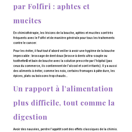
par Folfiri : aphtes et
mucites
En chimiothérapie, les lésions de la bouche, aphtes et mucites sont très
fréquents avec le Folfiri et de manière générale pour tous les traitements
contre le cancer.
Pour les éviter, il faut tout d’abord veiller à avoir une hygiène de la bouche
impeccable : brossage de dent doux (brosse à dents ultra-souple ou
toothette© et bain de bouche avec la solution prescrite par l’hôpital (pas
ceux du commerce, ils contiennent de l’alcool et sont irritants). Il y a aussi
des aliments à éviter, comme les noix, certains fromages à pâte dure, les
épices, plats ou boissons trop chauds…
Un rapport à l’alimentation
plus difficile, tout comme la
digestion
Avoir des nausées, perdre l’appétit sont des effets classiques de la chimio.