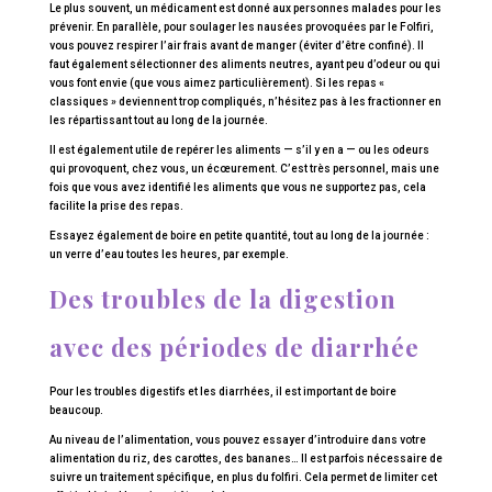
Le plus souvent, un médicament est donné aux personnes malades pour les
prévenir. En parallèle, pour soulager les nausées provoquées par le Folfiri,
vous pouvez respirer l’air frais avant de manger (éviter d’être confiné). Il
faut également sélectionner des aliments neutres, ayant peu d’odeur ou qui
vous font envie (que vous aimez particulièrement). Si les repas «
classiques » deviennent trop compliqués, n’hésitez pas à les fractionner en
les répartissant tout au long de la journée.
Il est également utile de repérer les aliments — s’il y en a — ou les odeurs
qui provoquent, chez vous, un écœurement. C’est très personnel, mais une
fois que vous avez identifié les aliments que vous ne supportez pas, cela
facilite la prise des repas.
Essayez également de boire en petite quantité, tout au long de la journée :
un verre d’eau toutes les heures, par exemple.
Des troubles de la digestion
avec des périodes de diarrhée
Pour les troubles digestifs et les diarrhées, il est important de boire
beaucoup.
Au niveau de l’alimentation, vous pouvez essayer d’introduire dans votre
alimentation du riz, des carottes, des bananes… Il est parfois nécessaire de
suivre un traitement spécifique, en plus du folfiri. Cela permet de limiter cet