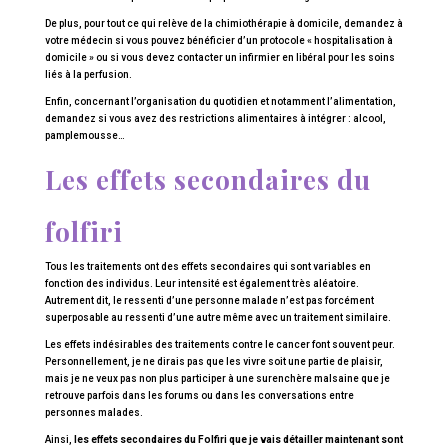
De plus, pour tout ce qui relève de la chimiothérapie à domicile, demandez à
votre médecin si vous pouvez bénéficier d’un protocole « hospitalisation à
domicile » ou si vous devez contacter un infirmier en libéral pour les soins
liés à la perfusion.
Enfin, concernant l’organisation du quotidien et notamment l’alimentation,
demandez si vous avez des restrictions alimentaires à intégrer : alcool,
pamplemousse…
Les effets secondaires du
folfiri
Tous les traitements ont des effets secondaires qui sont variables en
fonction des individus. Leur intensité est également très aléatoire.
Autrement dit, le ressenti d’une personne malade n’est pas forcément
superposable au ressenti d’une autre même avec un traitement similaire.
Les effets indésirables des traitements contre le cancer font souvent peur.
Personnellement, je ne dirais pas que les vivre soit une partie de plaisir,
mais je ne veux pas non plus participer à une surenchère malsaine que je
retrouve parfois dans les forums ou dans les conversations entre
personnes malades.
Ainsi,
les effets secondaires du Folfiri que je vais détailler maintenant sont