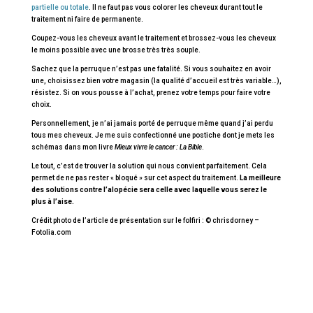
partielle ou totale
. Il ne faut pas vous colorer les cheveux durant tout le
traitement ni faire de permanente.
Coupez-vous les cheveux avant le traitement et brossez-vous les cheveux
le moins possible avec une brosse très très souple.
Sachez que la perruque n’est pas une fatalité. Si vous souhaitez en avoir
une, choisissez bien votre magasin (la qualité d’accueil est très variable…),
résistez. Si on vous pousse à l’achat, prenez votre temps pour faire votre
choix.
Personnellement, je n’ai jamais porté de perruque même quand j’ai perdu
tous mes cheveux. Je me suis confectionné une postiche dont je mets les
schémas dans mon livre
Mieux vivre le cancer : La Bible
.
Le tout, c’est de trouver la solution qui nous convient parfaitement. Cela
permet de ne pas rester « bloqué » sur cet aspect du traitement.
La meilleure
des solutions contre l’alopécie sera celle avec laquelle vous serez le
plus à l’aise.
Crédit photo de l’article de présentation sur le folfiri : © chrisdorney –
Fotolia.com