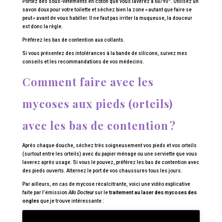
Portez des sous-vêtements en coton que vous laverez à 60/90°. Utilisez un
savon doux pour votre toilette et séchez bien la zone « autant que faire se
peut » avant de vous habiller. Il ne faut pas irriter la muqueuse, la douceur
est donc la règle.
Préférez les bas de contention aux collants.
Si vous présentez des intolérances à la bande de silicone, suivez mes
conseils et les recommandations de vos médecins.
Comment faire avec les
mycoses aux pieds (orteils)
avec les bas de contention ?
Après chaque douche, séchez très soigneusement vos pieds et vos orteils
(surtout entre les orteils) avec du papier ménage ou une serviette que vous
laverez après usage. Si vous le pouvez, préférez les bas de contention avec
des pieds ouverts. Alternez le port de vos chaussures tous les jours.
Par ailleurs, en cas de mycose récalcitrante, voici une vidéo explicative
faite par l’émission
Allo Docteur
sur le
traitement au laser des mycoses des
ongles
que je trouve intéressante :