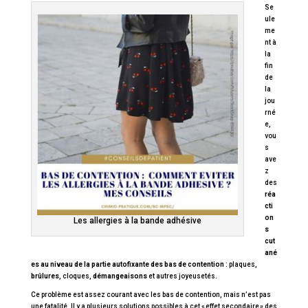
Se
ule
me
nt à
la
fin
de
la
jou
rné
e,
vou
s
ave
z
des
réa
cti
on
Les allergies à la bande adhésive
s
cut
ané
es au niveau de la partie autofixante des bas de contention
: plaques,
brûlures
, cloques,
démangeaisons
et autres joyeusetés.
Ce problème est assez courant avec les bas de contention, mais n’est pas
une fatalité. Il y a plusieurs solutions possibles à cet « effet secondaire » des