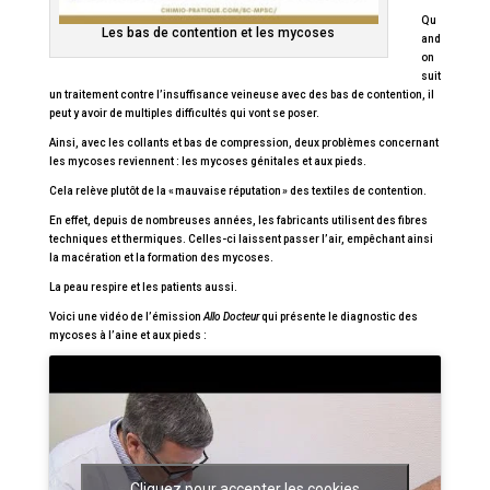
Qu
Les bas de contention et les mycoses
and
on
suit
un traitement contre l’insuffisance veineuse avec des bas de contention, il
peut y avoir de multiples difficultés qui vont se poser.
Ainsi, avec les collants et bas de compression, deux problèmes concernant
les mycoses reviennent : les mycoses génitales et aux pieds.
Cela relève plutôt de la « mauvaise réputation » des textiles de contention.
En effet, depuis de nombreuses années, les fabricants utilisent des fibres
techniques et thermiques. Celles-ci laissent passer l’air, empêchant ainsi
la macération et la formation des mycoses.
La peau respire et les patients aussi.
Voici une vidéo de l’émission
Allo Docteur
qui présente le diagnostic des
mycoses à l’aine et aux pieds :
Cliquez pour accepter les cookies