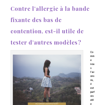
Contre l’allergie à la bande
fixante des bas de
contention, est-il utile de
tester d’autres modèles ?
Co
mm
e
nou
s
l’av
ons
vu,
il
est
parf
ois
util
e