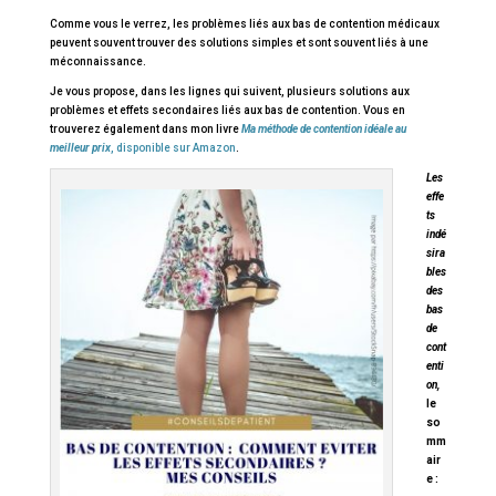
Comme vous le verrez, les problèmes liés aux bas de contention médicaux
peuvent souvent trouver des solutions simples et sont souvent liés à une
méconnaissance.
Je vous propose, dans les lignes qui suivent, plusieurs solutions aux
problèmes et effets secondaires liés aux bas de contention. Vous en
trouverez également dans mon livre
Ma méthode de contention idéale au
meilleur prix
, disponible sur Amazon
.
Les
effe
ts
indé
sira
bles
des
bas
de
cont
enti
on,
le
so
mm
air
e :