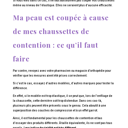
Si vous êtes dans ce cas, il ne faut absolument pas couper vos chaussettes
même au niveau de l’élastique. Elles ne seraient plus d’aucune efficacité.
Ma peau est coupée à cause
de mes chaussettes de
contention : ce qu’il faut
faire
Par contre, revoyez avec votre pharmacien ou magasin d’orthopédie pour
vérifier que les mesures aient été prises correctement.
Si c’est le cas, essayez d’autres modèles, d’autres marques pour tester la
différence.
En effet, si le modèle est trop élastique, il se peut que, lors de l’enfilage de
la chaussette, cette dernière soit trop distendue. Dans ces cas-là,
plusieurs plis peuvent être présents sous le genou. Cela aboutit à une
superposition des couches de compression et à un effet garrot.
Ainsi, il est fondamental pour les chaussettes de contention et bas
d’essayer des produits différents. À taille équivalente, ils ne sont pas tous
pareils.
Leur indice de rigidité est très différent
.