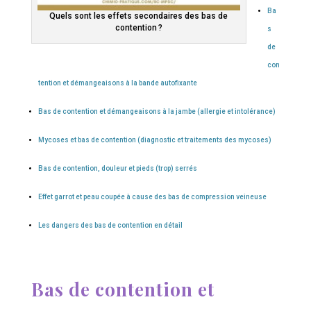
Ba
Quels sont les effets secondaires des bas de
contention ?
s
de
con
tention et démangeaisons à la bande autofixante
Bas de contention et démangeaisons à la jambe (allergie et intolérance)
Mycoses et bas de contention (diagnostic et traitements des mycoses)
Bas de contention, douleur et pieds (trop) serrés
Effet garrot et peau coupée à cause des bas de compression veineuse
Les dangers des bas de contention en détail
Bas de contention et