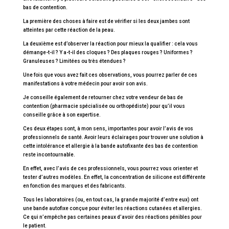
bas de contention.
La première des choses à faire est de vérifier si les deux jambes sont
atteintes par cette réaction de la peau.
La deuxième est d’observer la réaction pour mieux la qualifier : cela vous
démange-t-il ? Y a-t-il des cloques ? Des plaques rouges ? Uniformes ?
Granuleuses ? Limitées ou très étendues ?
Une fois que vous avez fait ces observations, vous pourrez parler de ces
manifestations à votre médecin pour avoir son avis.
Je conseille également de retourner chez votre vendeur de bas de
contention (pharmacie spécialisée ou orthopédiste) pour qu’il vous
conseille grâce à son expertise.
Ces deux étapes sont, à mon sens, importantes pour avoir l’avis de vos
professionnels de santé. Avoir leurs éclairages pour trouver une solution à
cette intolérance et allergie à la bande autofixante des bas de contention
reste incontournable.
En effet, avec l’avis de ces professionnels, vous pourrez vous orienter et
tester d’autres modèles. En effet, la concentration de silicone est différente
en fonction des marques et des fabricants.
Tous les laboratoires (ou, en tout cas, la grande majorité d’entre eux) ont
une bande autofixe conçue pour éviter les réactions cutanées et allergies.
Ce qui n’empêche pas certaines peaux d’avoir des réactions pénibles pour
le patient.