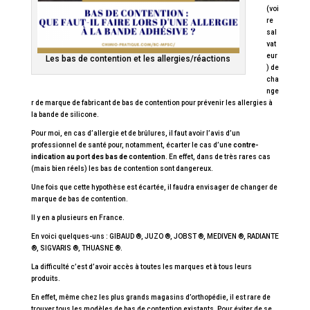
(voi
re
sal
vat
eur
Les bas de contention et les allergies/réactions
) de
cha
nge
r de marque de fabricant de bas de contention pour prévenir les allergies à
la bande de silicone.
Pour moi, en cas d’allergie et de brûlures, il faut avoir l’avis d’un
professionnel de santé pour, notamment, écarter le cas d’une
contre-
indication au port des bas de contention
. En effet, dans de très rares cas
(mais bien réels) les bas de contention sont dangereux.
Une fois que cette hypothèse est écartée, il faudra envisager de changer de
marque de bas de contention.
Il y en a plusieurs en France.
En voici quelques-uns : GIBAUD ®, JUZO ®, JOBST ®, MEDIVEN ®, RADIANTE
®, SIGVARIS ®, THUASNE ®.
La difficulté c’est d’avoir accès à toutes les marques et à tous leurs
produits.
En effet, même chez les plus grands magasins d’orthopédie, il est rare de
trouver tous les modèles de bas de contention existants. Pour éviter de se