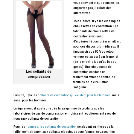
vous convient et que vous ne les
supportez pas, il existe des
alternatives.
Tout d’abord, il y a les classiques
chaussettes de contention
. Les
fabricants de chaussettes de
contention rivalisent
d’ingéniosité pour créer un attrait
pour ces dispositifs médicaux. Il
faut savoir que 80 % du retour
veineux est assuré par le mollet
(de la cheville jusqu’au bas du
genou). Une chaussette de
Les collants de
contention est donc un
compression
traitement efficace contre les
troubles de la circulation
sanguine.
Ensuite, il y a les
collants de contention qui existent pour les femmes
, mais
aussi pour les hommes.
Là également, il existe une très large gamme de produits que les
laboratoires de bas de compression enrichissent régulièrement avec de
nouveaux collants de contention.
Pour les
hommes, les collants de contention
se placent au niveau de la
taille, contrairement aux collants classiques pour femme, ceux pour les