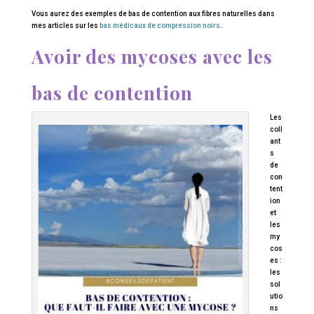
Vous aurez des exemples de bas de contention aux fibres naturelles dans
mes articles sur les
bas médicaux de compression noirs
.
Avoir des mycoses avec les
bas de contention
Les
coll
ant
s
de
con
tent
ion
et
les
my
cos
es :
les
sol
utio
ns