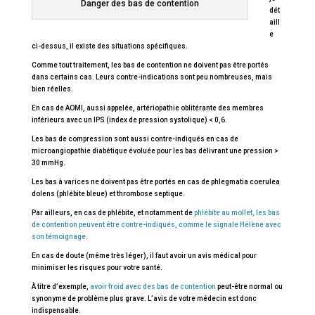
Danger des bas de contention
dét
aill
e
ci-dessus, il existe des situations spécifiques.
Comme tout traitement, les bas de contention ne doivent pas être portés
dans certains cas. Leurs contre-indications sont peu nombreuses, mais
bien réelles.
En cas de AOMI, aussi appelée, artériopathie oblitérante des membres
inférieurs avec un IPS (index de pression systolique) < 0,6.
Les bas de compression sont aussi contre-indiqués en cas de
microangiopathie diabétique évoluée pour les bas délivrant une pression >
30 mmHg.
Les bas à varices ne doivent pas être portés en cas de phlegmatia coerulea
dolens (phlébite bleue) et thrombose septique.
Par ailleurs, en cas de phlébite, et notamment de
phlébite au mollet, les bas
de contention peuvent être contre-indiqués, comme le signale Hélène avec
son témoignage
.
En cas de doute (même très léger), il faut avoir un avis médical pour
minimiser les risques pour votre santé.
À titre d’exemple,
avoir froid avec des bas de contention
peut-être normal ou
synonyme de problème plus grave. L’avis de votre médecin est donc
indispensable.