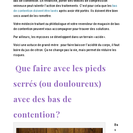
bas de contention. En revanche, porter des textiles de compression
veineuse peut ralentir l’action des traitements. C’est pour cela que les
bas
de contention doivent être lavés
après avoir été portés. Ils doivent être bien
secs avant de les remettre.
Votre médecin traitant ou phlébologue et votre revendeur de magasin de bas
de contention peuvent vous accompagner pour trouver des solutions.
Par ailleurs, les mycoses se développent dans un terrain « acide ».
Voici une astuce de grand-mère : pour faire baisser l’acidité du corps, il faut
boire du jus de citron. Ça ne change pas la vie, mais permet de réduire les
risques.
Que faire avec les pieds
serrés (ou douloureux)
avec des bas de
contention ?
Ba
s