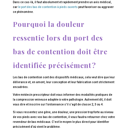
Dans ce cas-là, il faut absolument et rapidement prendre un avis médical,
car
le port des bas de contention à pieds ouverts
peut favoriser ou aggraver
ce phénomène.
Pourquoi la douleur
ressentie lors du port des
bas de contention doit être
identifiée précisément ?
Les bas de contention sont des dispositifs médicaux, cela veut dire que leur
délivrance et, en amont, leur conception et leur fabrication sont strictement
encadrées.
Votre médecin prescripteur doit vous informer des modalités pratiques de
la compression veineuse adaptée à votre pathologie. Autrement dit, il doit
vous dire et inscrire sur l’ordonnance s’il s’agit de classe 2, 3 ou 4.
Si vous ressentez une gêne, une douleur, une pression trop forte au niveau
de vos pieds avec vos bas de contention, il vous faudra retourner chez votre
revendeur de bas médicaux. C’est le moyen le plus direct pour identifier
précisément d’où vient le problème.