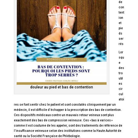
de
con
tent
ion
et
pie
ds
ser
rés
Lor
squ
e
des
tro
ubl
es
douleur au pied et bas de contention
cir
cul
atoi
res se font sentir chez le patient et sont constatés cliniquement par un
médecin, il est difficile d’échapper à la prescription des bas de contention.
Ces dispositifs médicaux contre un mauvais retour veineux sont plus
exactement des bas de compression veineuse. Ces « bas à varices »
comme il est coutume de les appeler, sont des traitements de référence de
l’insuffisance veineuse selon des institutions comme la Haute Autorité de
santé ou la Société Française de Phlébologie.