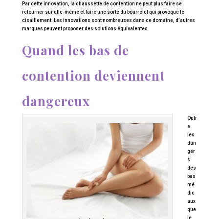
Par cette innovation, la chaussette de contention ne peut plus faire se
retourner sur elle-même et faire une sorte du bourrelet qui provoque le
cisaillement. Les innovations sont nombreuses dans ce domaine, d’autres
marques peuvent proposer des solutions équivalentes.
Quand les bas de
contention deviennent
dangereux
Outr
e
les
dan
ger
s
des
bas
mé
dic
aux
que
je