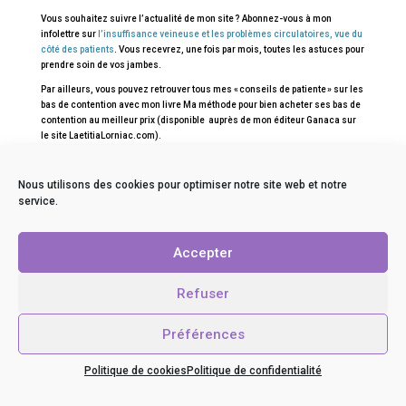
Vous souhaitez suivre l’actualité de mon site ? Abonnez-vous à mon
infolettre sur
l’insuffisance veineuse et les problèmes circulatoires, vue du
côté des patients
. Vous recevrez, une fois par mois, toutes les astuces pour
prendre soin de vos jambes.
Par ailleurs, vous pouvez retrouver tous mes « conseils de patiente » sur les
bas de contention avec mon livre Ma méthode pour bien acheter ses bas de
contention au meilleur prix (disponible auprès de mon éditeur Ganaca sur
le site LaetitiaLorniac.com).
Crédits photo : fotolia .com et pixabay
Nous utilisons des cookies pour optimiser notre site web et notre
service.
Accepter
Refuser
Préférences
Politique de cookies
Politique de confidentialité