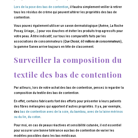
Lors de la pose des bas de contention
, il faudra simplement veiller à retirer
tous les résidus de crème qui peuvent altérer les propriétés des bas de
contention.
Vous pouvez également utiliser un savon dermatologique (Avène, La Roche
Posay, Uriage,…) pour vos douches et éviter les produits trop agressifs pour
votre peau. À titre indicatif, sur tous les comparatifs faits par les
associations de consommateurs (
Que Choisir
,
60 millions de consommateurs
),
la gamme Sanex arrive toujours en tête de classement.
Surveiller la composition du
textile des bas de contention
Par ailleurs, lors de votre achat des bas de contention, pensez à regarder la
composition du textile des bas de contention.
En effet, certains fabricants font des efforts pour présenter à leurs patients
des fibres mélangées qui apportent d’autres propriétés. Il y a, par exemple,
des
bas de contention avec de la soie, du bambou, avec de la laine mérinos
ou du lin, du coton
.
Pour moi, en cas de peaux réactives et sensibilité cutanée, il est essentiel
pour assurer une bonne tolérance aux bas de contention de varier les
modèles possibles dans les bas médicaux.