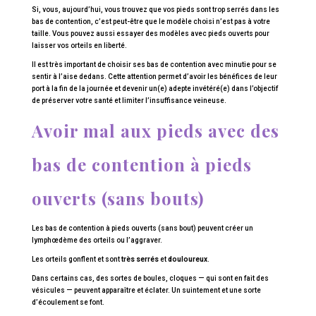
Si, vous, aujourd’hui, vous trouvez que vos pieds sont trop serrés dans les
bas de contention, c’est peut-être que le modèle choisi n’est pas à votre
taille. Vous pouvez aussi essayer des modèles avec pieds ouverts pour
laisser vos orteils en liberté.
Il est très important de choisir ses bas de contention avec minutie pour se
sentir à l’aise dedans. Cette attention permet d’avoir les bénéfices de leur
port à la fin de la journée et devenir un(e) adepte invétéré(e) dans l’objectif
de préserver votre santé et limiter l’insuffisance veineuse.
Avoir mal aux pieds avec des
bas de contention à pieds
ouverts (sans bouts)
Les bas de contention à pieds ouverts (sans bout) peuvent créer un
lymphœdème des orteils ou l’aggraver.
Les orteils gonflent et sont
très serrés
et
douloureux
.
Dans certains cas, des sortes de boules, cloques — qui sont en fait des
vésicules — peuvent apparaître et éclater. Un suintement et une sorte
d’écoulement se font.