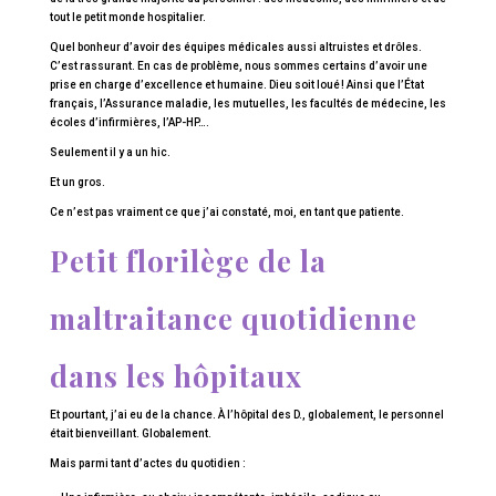
tout le petit monde hospitalier.
Quel bonheur d’avoir des équipes médicales aussi altruistes et drôles.
C’est rassurant. En cas de problème, nous sommes certains d’avoir une
prise en charge d’excellence et humaine. Dieu soit loué ! Ainsi que l’État
français, l’Assurance maladie, les mutuelles, les facultés de médecine, les
écoles d’infirmières, l’AP-HP….
Seulement il y a un hic.
Et un gros.
Ce n’est pas vraiment ce que j’ai constaté, moi, en tant que patiente.
Petit florilège de la
maltraitance quotidienne
dans les hôpitaux
Et pourtant, j’ai eu de la chance. À l’hôpital des D., globalement, le personnel
était bienveillant. Globalement.
Mais parmi tant d’actes du quotidien :