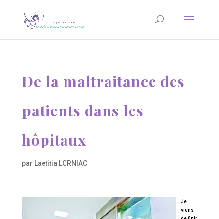
De la maltraitance des
patients dans les
hôpitaux
par
Laetitia LORNIAC
Je
viens
de finir