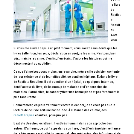
le livre
de
Baptist
e
Beauli
eu
Alors
Voilà
.
Si vous me suivez depuis un petit moment, vous savez sans doute que les
livres (attention, les yeux, déclaration en vue), je les aime. Pas tous, bien
sûr… mais je les aime. J’en lis, j’en écris. J’adore les histoires qui me
déconnectent du quotidien.
Ce que j’aime beaucoup moins, en revanche, même si je suis bien contente
de leur existence et de leur efficacité, ce sont les hôpitaux. Et dans le livre
de Baptiste Beaulieu, il est question d’un hôpital, de quelques internes,
dont l’auteur du livre, de beaucoup de malades et d’encore plus de
maladies. Parmi elles, le cancer y tient une bonne place et pas forcément la
plus rassurante.
Honnêtement, en plein traitement contre le cancer, je ne crois pas que la
lecture de ce livre soit une bonne idée. À distance des chimio, des
radiothérapies
et autres, pourquoi pas.
Baptiste Beaulieu écrit bien. Il est très humain dans son approche des
autres. D’ailleurs, ce qui frappe dans son livre, c’est l’extrême bienveillance
de la très grande majorité du personnel : des médecins, des infirmiers et de