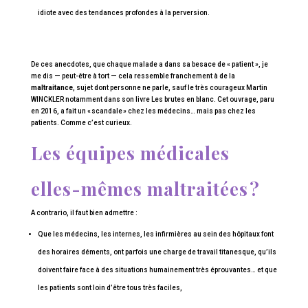
idiote avec des tendances profondes à la perversion.
De ces anecdotes, que chaque malade a dans sa besace de « patient », je
me dis — peut-être à tort — cela ressemble franchement à de la
maltraitance
, sujet dont personne ne parle, sauf le très courageux Martin
WINCKLER notamment dans son livre Les brutes en blanc. Cet ouvrage, paru
en 2016, a fait un « scandale » chez les médecins… mais pas chez les
patients. Comme c’est curieux.
Les équipes médicales
elles-mêmes maltraitées ?
A contrario, il faut bien admettre :
Que les médecins, les internes, les infirmières au sein des hôpitaux font
des horaires déments, ont parfois une charge de travail titanesque, qu’ils
doivent faire face à des situations humainement très éprouvantes… et que
les patients sont loin d’être tous très faciles,