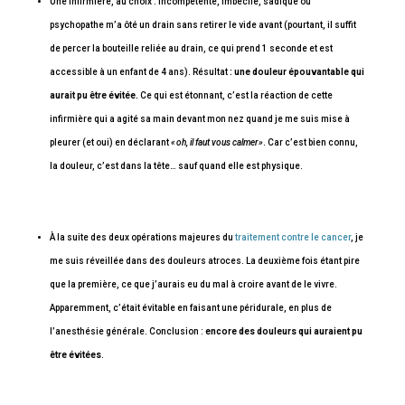
Une infirmière, au choix : incompétente, imbécile, sadique ou
psychopathe m’a ôté un drain sans retirer le vide avant (pourtant, il suffit
de percer la bouteille reliée au drain, ce qui prend 1 seconde et est
accessible à un enfant de 4 ans). Résultat
: une douleur épouvantable qui
aurait pu être évitée.
Ce qui est étonnant, c’est la réaction de cette
infirmière qui a agité sa main devant mon nez quand je me suis mise à
pleurer (et oui) en déclarant
« oh, il faut vous calmer »
. Car c’est bien connu,
la douleur, c’est dans la tête… sauf quand elle est physique.
À la suite des deux opérations majeures du
traitement contre le cancer
, je
me suis réveillée dans des douleurs atroces. La deuxième fois étant pire
que la première, ce que j’aurais eu du mal à croire avant de le vivre.
Apparemment, c’était évitable en faisant une péridurale, en plus de
l’anesthésie générale. Conclusion :
encore des douleurs qui auraient pu
être évitées
.