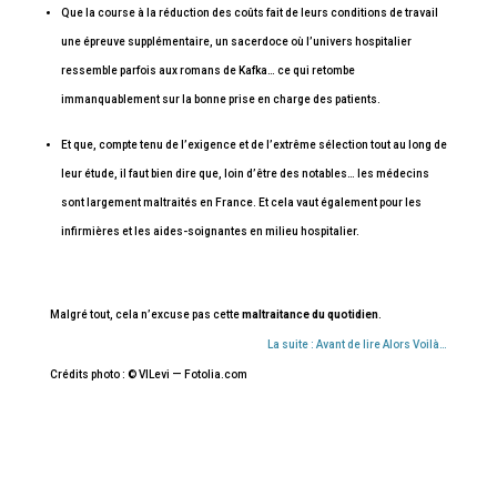
Que la course à la réduction des coûts fait de leurs conditions de travail
une épreuve supplémentaire, un sacerdoce où l’univers hospitalier
ressemble parfois aux romans de Kafka… ce qui retombe
immanquablement sur la bonne prise en charge des patients.
Et que, compte tenu de l’exigence et de l’extrême sélection tout au long de
leur étude, il faut bien dire que, loin d’être des notables… les médecins
sont largement maltraités en France. Et cela vaut également pour les
infirmières et les aides-soignantes en milieu hospitalier.
Malgré tout, cela n’excuse pas cette
maltraitance du quotidien
.
La suite : Avant de lire Alors Voilà…
Crédits photo : © VILevi — Fotolia.com