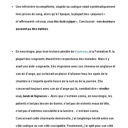
Une infirmière incompétente, stupide ou sadique ratait systématiquement
mes prises de sang, alors qu’à l’époque, la plupart des « piqueurs »
m’affirmaient
« oh vous, vous êtes facile à piquer »
. Conclusion :
ces douleurs
auraient pu être évitées
.
En neurologie, pour mon histoire pénible de
trijumeau
, à la Fondation R. la
plupart des soignants étaient très respectueux des malades. Mais il y
avait une aide-soignante, très mignonne avec ses cheveux en anglaise et
son air d’ange, qui se faisait un plaisir d’allumer tous les spots de la
chambre à n’importe quelle heure de la nuit ou de la journée. Elle
conservait toujours avec son air d’ange qui là, semblait dire
« réveillez-
vous, bande de feignasses »
. Alors que c’est bien connu, en neurologie, les
patients n’ont pas besoin de dormir, n’ont pas de violents maux de tête,
n’ont pas d’extrême sensibilité à la lumière… c’est bien connu.
Concernant cette charmante demoiselle, j’ai longtemps hésité entre son
côté sadique ou son côté sociopathe. Finalement, j’ai opté pour son côté