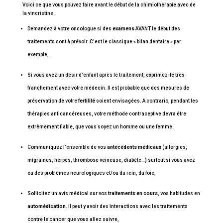
Voici ce que vous pouvez faire avant le début de la chimiothérapie avec de
la vincristine :
Demandez à votre oncologue si des
examens
AVANT le début des
traitements sont à prévoir. C’est le classique « bilan dentaire » par
exemple,
Si vous avez un désir d’enfant après le traitement, exprimez-le très
franchement avec votre médecin. Il est probable que des mesures de
préservation de votre
fertilité
soient envisagées. A contrario, pendant les
thérapies anticancéreuses, votre méthode contraceptive devra être
extrêmement fiable, que vous soyez un homme ou une femme.
Communiquez l’ensemble de vos
antécédents médicaux
(allergies,
migraines, herpès, thrombose veineuse, diabète…) surtout si vous avez
eu des problèmes neurologiques et/ou du rein, du foie,
Sollicitez un avis médical sur vos
traitements en cours
, vos habitudes en
automédication
. Il peut y avoir des interactions avec les traitements
contre le cancer que vous allez suivre,