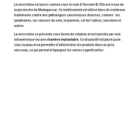
La vincristine est aussi connue sous le nom d’Oncovin ©. Elle est issue de
la pervenche de Madagascar. Ce médicament est utilisé dans de nombreux
traitements contre des pathologies cancéreuses diverses, comme : les
lymphomes, les cancers du sein, le poumon, col de l’utérus, leucémie et
autres.
La vincristine se présente sous forme de solution et est injectée par voie
intraveineuse via une
chambre implantable
. Ce dispositif est placé juste
sous la peau et va permettre d’administrer les produits dans un gros
vaisseau, ce qui permet d’épargner les veines superficielles.