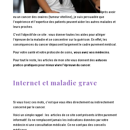
Après avoir
eu un cancer des ovaires (tumeur vitelline), je suis persuadée que
l’expérience et l’expertise des patients peuvent aider les autres malades et
leurs proches.
C’est l’objectif de ce site : vous donner toutes les aides pour alléger
l’épreuve de la maladie et se concentrer sur la guérison. En effet, les
conséquences du cancer dépassent largement le cadre purement médical.
Pour votre santé et votre protocole de soins,
vous avez vos médecins.
Pour tout le reste, les articles de mon site vous donnent des
astuces
pratico-pratiques pour mieux vivre l’épreuve du cancer
.
Internet et maladie grave
Si vous lisez ces mots, c’est que vous êtes directement ou indirectement
concerné par le cancer.
Voici un simple rappel : les articles de ce site sont présents à titre purement
informatif. Ils ne remplacent jamais les indications données par votre
médecin ni une consultation médicale. Ce ne sont pas des conseils
médicaux.