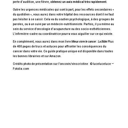
perte d’audition, une fièvre,
obtenez un avis médical très rapidement.
Outre les urgences médicales qui sont à part, pour les effets secondaires «
du quotidien », vous aurez dans votre hôpital des ressources dont il ne faut
pas hésiter à se saisir. Cela va du soutien psychologique, à des groupes de
paroles, ou à un suivi par un médecin-nutritionniste. Parfois, il y a même au
sein du service d’oncologie d’acupuncture ou des socio-esthéticiennes.
L’infirmière-cadre ou coordinatrice pourra vous aiguiller sur ce qui existe.
En complément, vous aurez dans mon livre
Mieux vivre le cancer : La Bible
Plus
de 400 pages de trucs et astuces pour affronter les conséquences du
cancer dans votre vie. Ce guide pratique unique est disponible dans toutes
les bonnes librairies et sur Amazon.
Crédits photo de présentation sur l’oncovin/vinscristine : © luceluceluce —
Fotolia.com