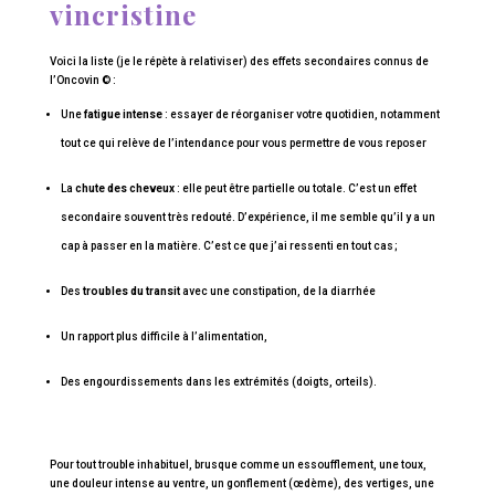
vincristine
Voici la liste (je le répète à relativiser) des effets secondaires connus de
l’Oncovin © :
Une
fatigue intense
: essayer de réorganiser votre quotidien, notamment
tout ce qui relève de l’intendance pour vous permettre de vous reposer
La
chute des cheveux
: elle peut être partielle ou totale. C’est un effet
secondaire souvent très redouté. D’expérience, il me semble qu’il y a un
cap à passer en la matière. C’est ce que j’ai ressenti en tout cas ;
Des
troubles du transit
avec une constipation, de la diarrhée
Un rapport plus difficile à l’alimentation,
Des engourdissements dans les extrémités (doigts, orteils).
Pour tout trouble inhabituel, brusque comme un essoufflement, une toux,
une douleur intense au ventre, un gonflement (œdème), des vertiges, une