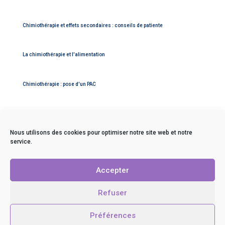
Chimiothérapie et effets secondaires : conseils de patiente
La chimiothérapie et l'alimentation
Chimiothérapie : pose d'un PAC
Nous utilisons des cookies pour optimiser notre site web et notre
service.
Contact
Mentions légales
Accepter
Politique de confidentialité
C.G.V.
Refuser
La presse en parle !
Politique de cookies (UE)
Préférences