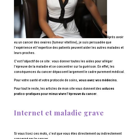
Après avoir
eu un cancer des ovaires (tumeur vitelline), je suis persuadée que
l’expérience et l’expertise des patients peuvent aider les autres malades et
leurs proches.
C’est l’objectif de ce site : vous donner toutes les aides pour alléger
l’épreuve de la maladie et se concentrer sur la guérison. En effet, les
conséquences du cancer dépassent largement le cadre purement médical.
Pour votre santé et votre protocole de soins,
vous avez vos médecins.
Pour tout le reste, les articles de mon site vous donnent des
astuces
pratico-pratiques pour mieux vivre l’épreuve du cancer
.
Internet et maladie grave
Si vous lisez ces mots, c’est que vous êtes directement ou indirectement
concerné par le cancer.