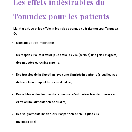
Les effets indésirables du
Tomudex pour les patients
Maintenant, voici les effets indésirables connus du traitement par Tomudex
© :
Une fatigue très importante,
Un rapport à l’alimentation plus difficile avec (parfois) une perte d’appétit,
des nausées et vomissements,
Des troubles de la digestion, avec une diarrhée importante (n’oubliez pas
de boire beaucoup) et de la constipation,
Des aphtes et des lésions de la bouche : c’est parfois très douloureux et
entrave une alimentation de qualité,
Des saignements inhabituels, l’apparition de bleus (liés à la
myelotoxicité),