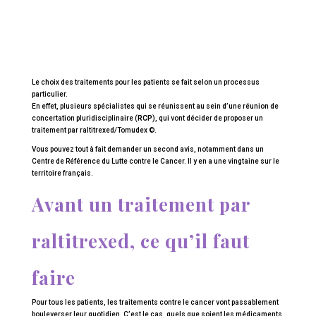
Le choix des traitements pour les patients se fait selon un processus
particulier.
En effet, plusieurs spécialistes qui se réunissent au sein d’une réunion de
concertation pluridisciplinaire (
RCP
), qui vont décider de proposer un
traitement par raltitrexed/Tomudex ©.
Vous pouvez tout à fait demander un second avis, notamment dans un
Centre de Référence du Lutte contre le Cancer. Il y en a une vingtaine sur le
territoire français.
Avant un traitement par
raltitrexed, ce qu’il faut
faire
Pour tous les patients, les traitements contre le cancer vont passablement
bouleverser leur quotidien. C’est le cas, quels que soient les médicaments