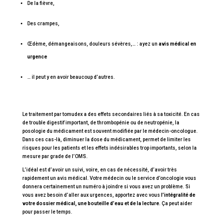
De la fièvre,
Des crampes,
Œdème, démangeaisons, douleurs sévères,… : ayez un
avis médical en
urgence
… il peut y en avoir beaucoup d’autres.
Le traitement par tomudex a des effets secondaires liés à sa toxicité. En cas
de trouble digestif important, de thrombopénie ou de neutropénie, la
posologie du médicament est souvent modifiée par le médecin-oncologue.
Dans ces cas-là, diminuer la dose du médicament, permet de limiter les
risques pour les patients et les effets indésirables trop importants, selon la
mesure par grade de l’OMS.
L’idéal est d’avoir un suivi, voire, en cas de nécessité, d’avoir très
rapidement un avis médical. Votre médecin ou le service d’oncologie vous
donnera certainement un numéro à joindre si vous avez un problème. Si
vous avez besoin d’aller aux urgences, apportez avec vous
l’intégralité de
votre dossier médical, une bouteille d’eau et de la lecture
. Ça peut aider
pour passer le temps.