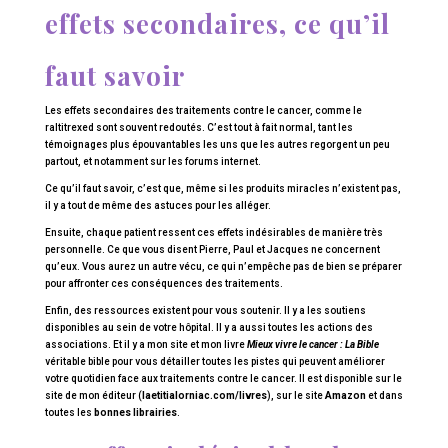
effets secondaires, ce qu’il
faut savoir
Les effets secondaires des traitements contre le cancer, comme le
raltitrexed sont souvent redoutés. C’est tout à fait normal, tant les
témoignages plus épouvantables les uns que les autres regorgent un peu
partout, et notamment sur les forums internet.
Ce qu’il faut savoir, c’est que, même si les produits miracles n’existent pas,
il y a tout de même des astuces pour les alléger.
Ensuite, chaque patient ressent ces effets indésirables de manière très
personnelle. Ce que vous disent Pierre, Paul et Jacques ne concernent
qu’eux. Vous aurez un autre vécu, ce qui n’empêche pas de bien se préparer
pour affronter ces conséquences des traitements.
Enfin, des ressources existent pour vous soutenir. Il y a les soutiens
disponibles au sein de votre hôpital. Il y a aussi toutes les actions des
associations. Et il y a mon site et mon livre
Mieux vivre le cancer : La Bible
véritable bible pour vous détailler toutes les pistes qui peuvent améliorer
votre quotidien face aux traitements contre le cancer. Il est disponible sur le
site de mon éditeur (
laetitialorniac.com/livres
), sur le site
Amazon
et dans
toutes les
bonnes librairies
.