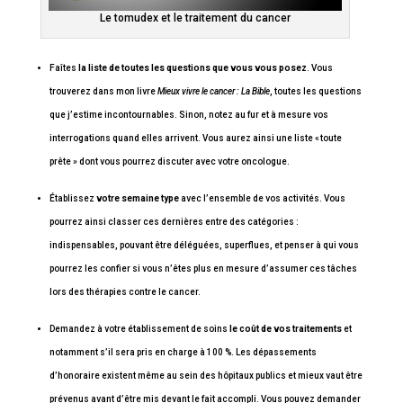
Le tomudex et le traitement du cancer
Faîtes
la liste de toutes les questions que vous vous posez
. Vous
trouverez dans mon livre
Mieux vivre le cancer : La Bible
, toutes les questions
que j’estime incontournables. Sinon, notez au fur et à mesure vos
interrogations quand elles arrivent. Vous aurez ainsi une liste « toute
prête » dont vous pourrez discuter avec votre oncologue.
Établissez
votre semaine type
avec l’ensemble de vos activités. Vous
pourrez ainsi classer ces dernières entre des catégories :
indispensables, pouvant être déléguées, superflues, et penser à qui vous
pourrez les confier si vous n’êtes plus en mesure d’assumer ces tâches
lors des thérapies contre le cancer.
Demandez à votre établissement de soins
le coût de vos traitements
et
notamment s’il sera pris en charge à 100 %. Les dépassements
d’honoraire existent même au sein des hôpitaux publics et mieux vaut être
prévenus avant d’être mis devant le fait accompli. Vous pouvez demander