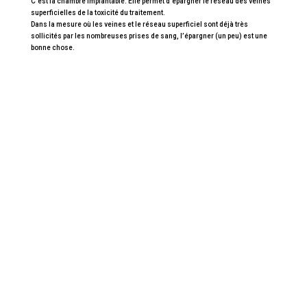
C’est la chambre implantable. Elle permet d’épargner le réseau des veines
superficielles de la toxicité du traitement.
Dans la mesure où les veines et le réseau superficiel sont déjà très
sollicités par les nombreuses prises de sang, l’épargner (un peu) est une
bonne chose.