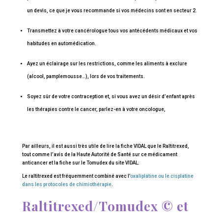
un devis, ce que je vous recommande si vos médecins sont en secteur 2.
Transmettez à votre cancérologue tous vos antécédents médicaux et vos
habitudes en automédication.
Ayez un éclairage sur les restrictions, comme les aliments à exclure
(alcool, pamplemousse…), lors de vos traitements.
Soyez sûr de votre contraception et, si vous avez un désir d’enfant après
les thérapies contre le cancer, parlez-en à votre oncologue,
Par ailleurs, il est aussi très utile de lire la fiche VIDAL que le Raltitrexed,
tout comme l’avis de la Haute Autorité de Santé sur ce médicament
anticancer et la fiche sur le Tomudex du site VIDAL.
Le raltitrexed est fréquemment combiné avec l’
oxaliplatine ou le cisplatine
dans les protocoles de chimiothérapie
.
Raltitrexed/Tomudex © et