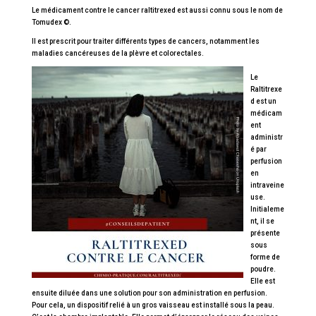
Le médicament contre le cancer raltitrexed est aussi connu sous le nom de
Tomudex ©.
Il est prescrit pour traiter différents types de cancers, notamment les
maladies cancéreuses de la plèvre et colorectales.
Le
Raltitrexe
d est un
médicam
ent
administr
é par
perfusion
en
intraveine
use.
Initialeme
nt, il se
présente
sous
forme de
poudre.
Elle est
ensuite diluée dans une solution pour son administration en perfusion.
Pour cela, un dispositif relié à un gros vaisseau est installé sous la peau.