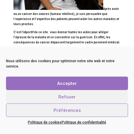
Après avoir
eu un cancer des ovaires (tumeur vitelline), je suis persuadée que
l’expérience et l’expertise des patients peuvent aider les autres malades et
leurs proches.
C’est l’objectif de ce site : vous donner toutes les aides pour alléger
l’épreuve de la maladie et se concentrer sur la guérison. En effet, les
conséquences du cancer dépassent largement le cadre purement médical.
Pour votre santé et votre protocole de soins,
vous avez vos médecins.
Pour tout le reste, les articles de mon site vous donnent des
astuces
Nous utilisons des cookies pour optimiser notre site web et notre
pratico-pratiques pour mieux vivre l’épreuve du cancer
.
service.
Internet et maladie grave
Accepter
Refuser
Si vous lisez ces mots, c’est que vous êtes directement ou indirectement
concerné par le cancer.
Préférences
Voici un simple rappel : les articles de ce site sont présents à titre purement
informatif. Ils ne remplacent jamais les indications données par votre
Politique de cookies
Politique de confidentialité
médecin ni une consultation médicale. Ce ne sont pas des conseils
médicaux.