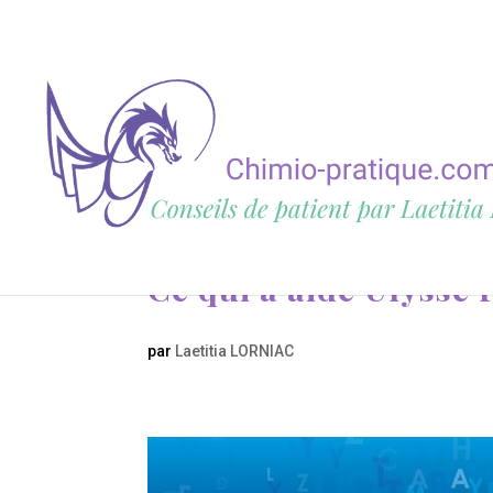
Ce qui a aidé Ulysse 
par
Laetitia LORNIAC